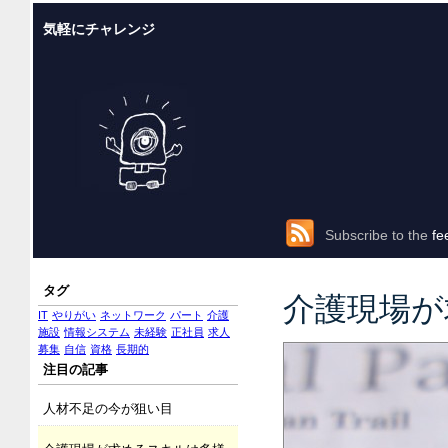
気軽にチャレンジ
Subscribe to the
fe
タグ
介護現場が
IT
やりがい
ネットワーク
パート
介護
施設
情報システム
未経験
正社員
求人
募集
自信
資格
長期的
注目の記事
人材不足の今が狙い目